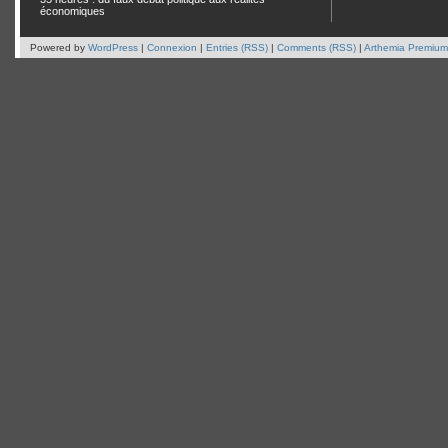
économiques
Powered by
WordPress
|
Connexion
|
Entries (RSS)
|
Comments (RSS)
|
Arthemia Premium