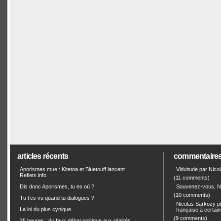
articles récents
commentaire
Aporismes mue : Kitetoa et Bluetouff lancent
Viduitude par Nico
Reflets.info
(11 comments)
Dis donc Aporismes, tu es où ?
Souvenez-vous, Ni
(10 comments)
Tu t’es vu quand tu dialogues ?
Nicolas Sarkozy pro
La loi du plus cynique
française à certain
(9 comments)
35 heures : du faux débat politique aux réalités