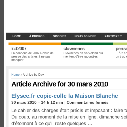
HOME
À PROPOS
GOODIES
NOUS JOINDRE
PARTICIPER
lcd2007
clowneries
pens
La connerie de 2007 Revue de
Clowneries en Sarkoland qui
…à 2 cen
presse des articles à ne pas
méritent d’être racontées
un truc
manquer
Home
» Archive by Day
Article Archive for 30 mars 2010
Elysee.fr copie-colle la Maison Blanche
30 mars 2010 – 14 h 12 min |
Commentaires fermés
Le cahier des charges était précis et imposant : faire 
Du coup, au moment de la mise en ligne, dimanche soir
d’étonnant à ce qu’il reste quelques …