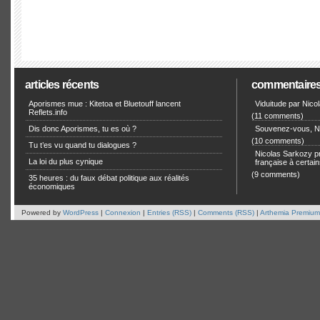
articles récents
commentaire
Aporismes mue : Kitetoa et Bluetouff lancent
Viduitude par Nico
Reflets.info
(11 comments)
Dis donc Aporismes, tu es où ?
Souvenez-vous, Ni
(10 comments)
Tu t’es vu quand tu dialogues ?
Nicolas Sarkozy pro
La loi du plus cynique
française à certain
(9 comments)
35 heures : du faux débat politique aux réalités
économiques
Powered by
WordPress
|
Connexion
|
Entries (RSS)
|
Comments (RSS)
|
Arthemia Premium