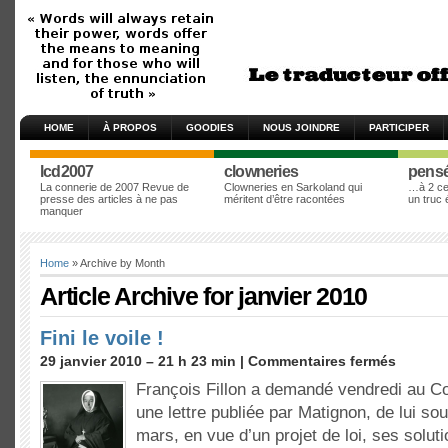
HOME
À PROPOS
GOODIES
NOUS JOINDRE
PARTICIPER
lcd2007
clowneries
pens
La connerie de 2007 Revue de
Clowneries en Sarkoland qui
…à 2 cen
presse des articles à ne pas
méritent d’être racontées
un truc
manquer
Home
» Archive by Month
Article Archive for janvier 2010
Fini le voile !
29 janvier 2010 – 21 h 23 min |
Commentaires fermés
François Fillon a demandé vendredi au Co
une lettre publiée par Matignon, de lui so
mars, en vue d’un projet de loi, ses soluti