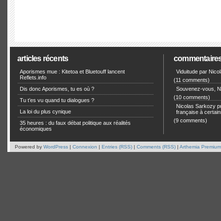
articles récents
commentaire
Aporismes mue : Kitetoa et Bluetouff lancent
Viduitude par Nico
Reflets.info
(11 comments)
Dis donc Aporismes, tu es où ?
Souvenez-vous, Ni
(10 comments)
Tu t’es vu quand tu dialogues ?
Nicolas Sarkozy pro
La loi du plus cynique
française à certain
(9 comments)
35 heures : du faux débat politique aux réalités
économiques
Powered by
WordPress
|
Connexion
|
Entries (RSS)
|
Comments (RSS)
|
Arthemia Premium