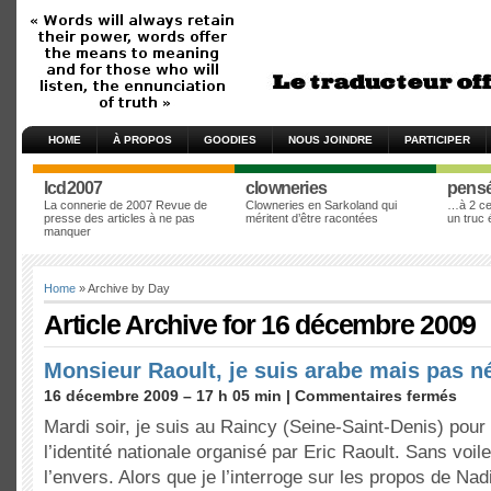
HOME
À PROPOS
GOODIES
NOUS JOINDRE
PARTICIPER
lcd2007
clowneries
pens
La connerie de 2007 Revue de
Clowneries en Sarkoland qui
…à 2 cen
presse des articles à ne pas
méritent d’être racontées
un truc
manquer
Home
» Archive by Day
Article Archive for 16 décembre 2009
Monsieur Raoult, je suis arabe mais pas n
16 décembre 2009 – 17 h 05 min |
Commentaires fermés
Mardi soir, je suis au Raincy (Seine-Saint-Denis) pour 
l’identité nationale organisé par Eric Raoult. Sans voil
l’envers. Alors que je l’interroge sur les propos de Na