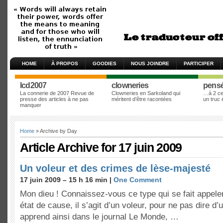
HOME
À PROPOS
GOODIES
NOUS JOINDRE
PARTICIPER
lcd2007
clowneries
pens
La connerie de 2007 Revue de
Clowneries en Sarkoland qui
…à 2 cen
presse des articles à ne pas
méritent d’être racontées
un truc
manquer
Home
» Archive by Day
Article Archive for 17 juin 2009
Un voleur et des crimes de lèse-majesté
17 juin 2009 – 15 h 16 min |
One Comment
Mon dieu ! Connaissez-vous ce type qui se fait appel
état de cause, il s’agit d’un voleur, pour ne pas dire d
apprend ainsi dans le journal Le Monde, …