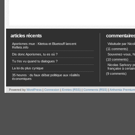
articles récents
commentaire
Aporismes mue : Kitetoa et Bluetouff lancent
Viduitude par Nico
Reflets.info
(11 comments)
Dis donc Aporismes, tu es où ?
Souvenez-vous, Ni
(10 comments)
Tu t’es vu quand tu dialogues ?
Nicolas Sarkozy pro
La loi du plus cynique
française à certain
(9 comments)
35 heures : du faux débat politique aux réalités
économiques
Powered by
WordPress
|
Connexion
|
Entries (RSS)
|
Comments (RSS)
|
Arthemia Premium