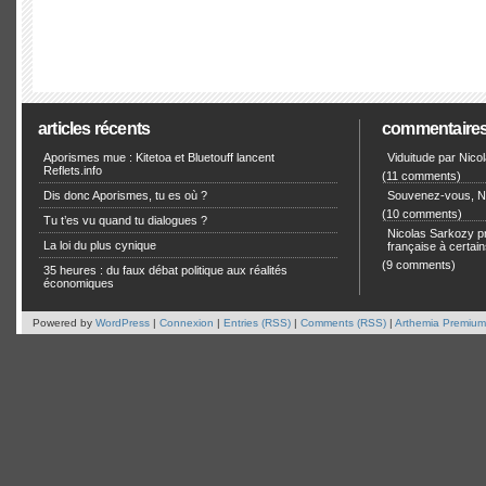
articles récents
commentaire
Aporismes mue : Kitetoa et Bluetouff lancent
Viduitude par Nico
Reflets.info
(11 comments)
Dis donc Aporismes, tu es où ?
Souvenez-vous, Ni
(10 comments)
Tu t’es vu quand tu dialogues ?
Nicolas Sarkozy pro
La loi du plus cynique
française à certain
(9 comments)
35 heures : du faux débat politique aux réalités
économiques
Powered by
WordPress
|
Connexion
|
Entries (RSS)
|
Comments (RSS)
|
Arthemia Premium