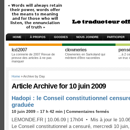
HOME
À PROPOS
GOODIES
NOUS JOINDRE
PARTICIPER
lcd2007
clowneries
pens
La connerie de 2007 Revue de
Clowneries en Sarkoland qui
…à 2 cen
presse des articles à ne pas
méritent d’être racontées
un truc
manquer
Home
» Archive by Day
Article Archive for 10 juin 2009
Hadopi : le Conseil constitutionnel censure
graduée
10 juin 2009 – 17 h 42 min |
Commentaires fermés
LEMONDE.FR | 10.06.09 | 17h04 • Mis à jour le 10.06
Le Conseil constitutionnel a censuré, mercredi 10 juin,