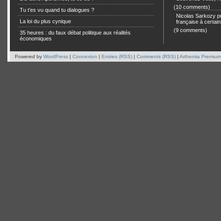
(10 comments)
Tu t’es vu quand tu dialogues ?
Nicolas Sarkozy pro
La loi du plus cynique
française à certain
(9 comments)
35 heures : du faux débat politique aux réalités
économiques
Powered by
WordPress
|
Connexion
|
Entries (RSS)
|
Comments (RSS)
|
Arthemia Premium