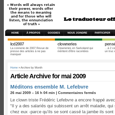
HOME
À PROPOS
GOODIES
NOUS JOINDRE
PARTICIPER
lcd2007
clowneries
pens
La connerie de 2007 Revue de
Clowneries en Sarkoland qui
…à 2 cen
presse des articles à ne pas
méritent d’être racontées
un truc
manquer
Home
» Archive by Month
Article Archive for mai 2009
Méditons ensemble M. Lefebvre
26 mai 2009 – 16 h 04 min |
Commentaires fermés
Le clown triste Frédéric Lefebvre a encore frappé avec
“Il y a des salariés qui subissent un arrêt maladie, qu
chez eux -parce qu’ils se sont cassé la jambe ils son