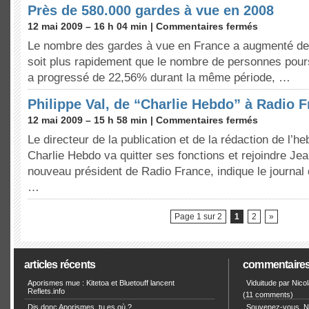
Près de 580.000 gardes à vue en 2008
12 mai 2009 – 16 h 04 min |
Commentaires fermés
Le nombre des gardes à vue en France a augmenté de
soit plus rapidement que le nombre de personnes pours
a progressé de 22,56% durant la même période, …
Philippe Val, de “Charlie Hebdo” à Radio 
12 mai 2009 – 15 h 58 min |
Commentaires fermés
Le directeur de la publication et de la rédaction de l’h
Charlie Hebdo va quitter ses fonctions et rejoindre Je
nouveau président de Radio France, indique le journa
…
Page 1 sur 2
1
2
»
articles récents
commentaire
Aporismes mue : Kitetoa et Bluetouff lancent
Viduitude par Nico
Reflets.info
(11 comments)
Dis donc Aporismes, tu es où ?
Souvenez-vous, Ni