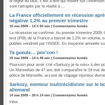
le règne du faux, c’est à dire qui misent sur l’inversion
sont rattrapés par la réalité à …
La France officiellement en récession apr
négative 1,2% au premier trimestre
15 mai 2009 – 14 h 50 min |
Commentaires fermés
La récession se confirme. Au premier trimestre 2009, le
brut (PIB) de la France a baissé de 1,2% en volume, se
publiés vendredi par l’INSEE. En moyenne annuelle su
Ta gueule… pov’con !
15 mai 2009 – 14 h 48 min |
Commentaires fermés
Poursuivi pour avoir crié «Sarkozy je te vois» à des po
Un Marseillais de 47 ans doit comparaître le 19 mai de
police de Marseille, accusé de «tapage injurieux diurn
Sarkozy, menteur multirécidiviste sur le bo
allemand
14 mai 2009 – 20 h 14 min |
Commentaires fermés
Intox