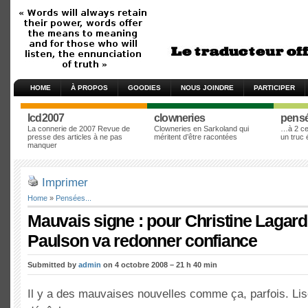
HOME
À PROPOS
GOODIES
NOUS JOINDRE
PARTICIPER
lcd2007
clowneries
pens
La connerie de 2007 Revue de
Clowneries en Sarkoland qui
…à 2 cen
presse des articles à ne pas
méritent d’être racontées
un truc
manquer
Imprimer
Home
»
Pensées...
Mauvais signe : pour Christine Lagarde
Paulson va redonner confiance
Submitted by
admin
on 4 octobre 2008 – 21 h 40 min
Il y a des mauvaises nouvelles comme ça, parfois. Lise