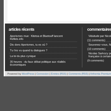
articles récents
commentaire
Aporismes mue : Kitetoa et Bluetouff lancent
Viduitude par Nico
Reflets.info
(11 comments)
Dis donc Aporismes, tu es où ?
Souvenez-vous, Ni
(10 comments)
Tu t’es vu quand tu dialogues ?
Nicolas Sarkozy pro
La loi du plus cynique
française à certain
(9 comments)
35 heures : du faux débat politique aux réalités
économiques
Powered by
WordPress
|
Connexion
|
Entries (RSS)
|
Comments (RSS)
|
Arthemia Premium