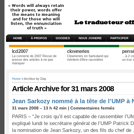
HOME
À PROPOS
GOODIES
NOUS JOINDRE
PARTICIPER
lcd2007
clowneries
pens
La connerie de 2007 Revue de
Clowneries en Sarkoland qui
…à 2 cen
presse des articles à ne pas
méritent d’être racontées
un truc
manquer
Home
» Archive by Day
Article Archive for 31 mars 2008
Jean Sarkozy nommé à la tête de l’UMP à N
31 mars 2008 – 13 h 42 min |
Commentaires fermés
PARIS – “Je crois qu’il est capable de rassembler l’UM
expliqué lundi le secrétaire général de l’UMP Patrick De
la nomination de Jean Sarkozy, un des fils du chef de