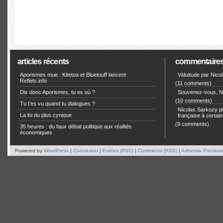
articles récents
commentaire
Aporismes mue : Kitetoa et Bluetouff lancent
Viduitude par Nico
Reflets.info
(11 comments)
Dis donc Aporismes, tu es où ?
Souvenez-vous, Ni
(10 comments)
Tu t’es vu quand tu dialogues ?
Nicolas Sarkozy pro
La loi du plus cynique
française à certain
(9 comments)
35 heures : du faux débat politique aux réalités
économiques
Powered by
WordPress
|
Connexion
|
Entries (RSS)
|
Comments (RSS)
|
Arthemia Premium