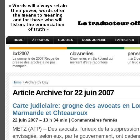
HOME
À PROPOS
GOODIES
NOUS JOINDRE
PARTICIPER
lcd2007
clowneries
pens
La connerie de 2007 Revue de
Clowneries en Sarkoland qui
…à 2 cen
presse des articles à ne pas
méritent d’être racontées
un truc
manquer
Home
» Archive by Day
Article Archive for 22 juin 2007
Carte judiciaire: grogne des avocats en Lo
Marmande et Chteauroux
22 juin 2007 – 13 h 34 min |
Commentaires fermés
METZ (AFP) – Des avocats, furieux de la suppression 
envisagée, selon eux, par le gouvernement, ont caden