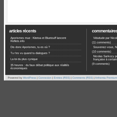
articles récents
commentaire
Aporismes mue : Kitetoa et Bluetouff lancent
Viduitude par Nico
Reflets.info
(11 comments)
Dis donc Aporismes, tu es où ?
Souvenez-vous, Ni
(10 comments)
Tu t’es vu quand tu dialogues ?
Nicolas Sarkozy pro
La loi du plus cynique
française à certain
(9 comments)
35 heures : du faux débat politique aux réalités
économiques
Powered by
WordPress
|
Connexion
|
Entries (RSS)
|
Comments (RSS)
|
Arthemia Premium