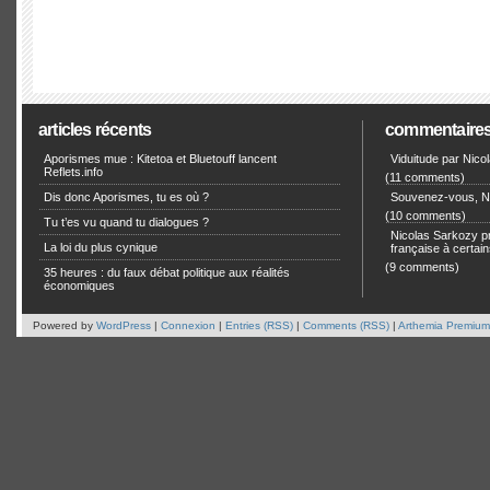
articles récents
commentaire
Aporismes mue : Kitetoa et Bluetouff lancent
Viduitude par Nico
Reflets.info
(11 comments)
Dis donc Aporismes, tu es où ?
Souvenez-vous, Ni
(10 comments)
Tu t’es vu quand tu dialogues ?
Nicolas Sarkozy pro
La loi du plus cynique
française à certain
(9 comments)
35 heures : du faux débat politique aux réalités
économiques
Powered by
WordPress
|
Connexion
|
Entries (RSS)
|
Comments (RSS)
|
Arthemia Premium