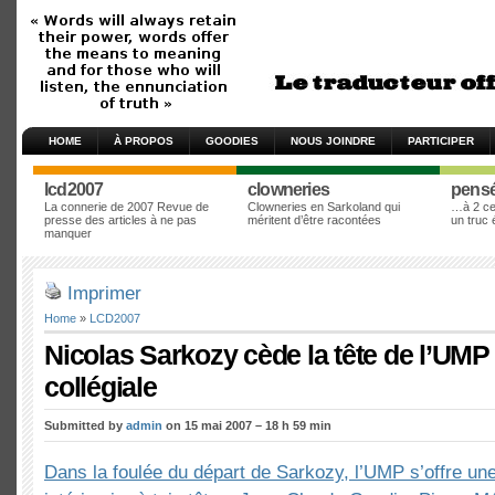
HOME
À PROPOS
GOODIES
NOUS JOINDRE
PARTICIPER
lcd2007
clowneries
pens
La connerie de 2007 Revue de
Clowneries en Sarkoland qui
…à 2 cen
presse des articles à ne pas
méritent d’être racontées
un truc
manquer
Imprimer
Home
»
LCD2007
Nicolas Sarkozy cède la tête de l’UMP 
collégiale
Submitted by
admin
on 15 mai 2007 – 18 h 59 min
Dans la foulée du départ de Sarkozy, l’UMP s’offre un